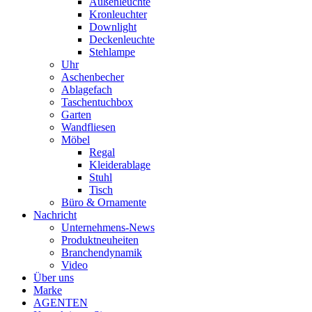
Außenleuchte
Kronleuchter
Downlight
Deckenleuchte
Stehlampe
Uhr
Aschenbecher
Ablagefach
Taschentuchbox
Garten
Wandfliesen
Möbel
Regal
Kleiderablage
Stuhl
Tisch
Büro & Ornamente
Nachricht
Unternehmens-News
Produktneuheiten
Branchendynamik
Video
Über uns
Marke
AGENTEN