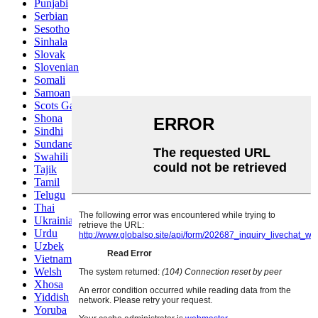
Punjabi
Serbian
Sesotho
Sinhala
Slovak
Slovenian
Somali
Samoan
Scots Gaelic
Shona
Sindhi
Sundanese
Swahili
Tajik
Tamil
Telugu
Thai
Ukrainian
Urdu
Uzbek
Vietnamese
Welsh
Xhosa
Yiddish
Yoruba