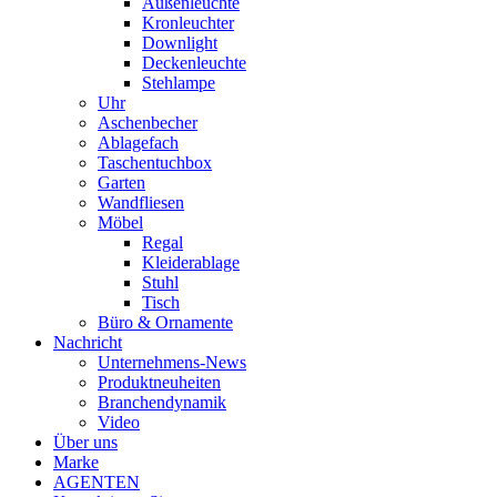
Außenleuchte
Kronleuchter
Downlight
Deckenleuchte
Stehlampe
Uhr
Aschenbecher
Ablagefach
Taschentuchbox
Garten
Wandfliesen
Möbel
Regal
Kleiderablage
Stuhl
Tisch
Büro & Ornamente
Nachricht
Unternehmens-News
Produktneuheiten
Branchendynamik
Video
Über uns
Marke
AGENTEN