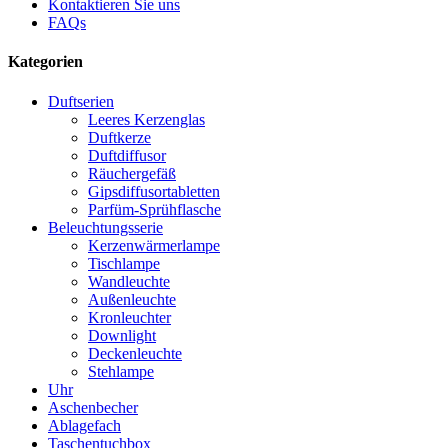
Kontaktieren Sie uns
FAQs
Kategorien
Duftserien
Leeres Kerzenglas
Duftkerze
Duftdiffusor
Räuchergefäß
Gipsdiffusortabletten
Parfüm-Sprühflasche
Beleuchtungsserie
Kerzenwärmerlampe
Tischlampe
Wandleuchte
Außenleuchte
Kronleuchter
Downlight
Deckenleuchte
Stehlampe
Uhr
Aschenbecher
Ablagefach
Taschentuchbox