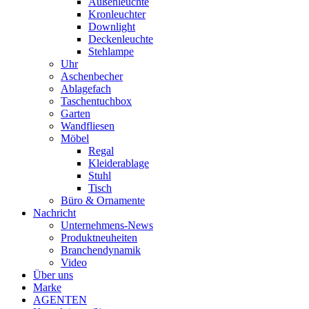
Außenleuchte
Kronleuchter
Downlight
Deckenleuchte
Stehlampe
Uhr
Aschenbecher
Ablagefach
Taschentuchbox
Garten
Wandfliesen
Möbel
Regal
Kleiderablage
Stuhl
Tisch
Büro & Ornamente
Nachricht
Unternehmens-News
Produktneuheiten
Branchendynamik
Video
Über uns
Marke
AGENTEN