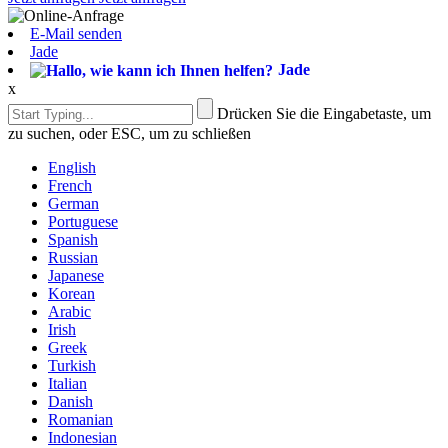
E-Mail senden
Jade
Jade
x
Drücken Sie die Eingabetaste, um
zu suchen, oder ESC, um zu schließen
English
French
German
Portuguese
Spanish
Russian
Japanese
Korean
Arabic
Irish
Greek
Turkish
Italian
Danish
Romanian
Indonesian