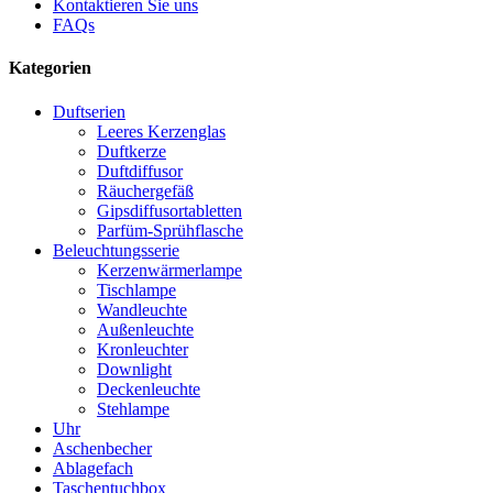
Kontaktieren Sie uns
FAQs
Kategorien
Duftserien
Leeres Kerzenglas
Duftkerze
Duftdiffusor
Räuchergefäß
Gipsdiffusortabletten
Parfüm-Sprühflasche
Beleuchtungsserie
Kerzenwärmerlampe
Tischlampe
Wandleuchte
Außenleuchte
Kronleuchter
Downlight
Deckenleuchte
Stehlampe
Uhr
Aschenbecher
Ablagefach
Taschentuchbox