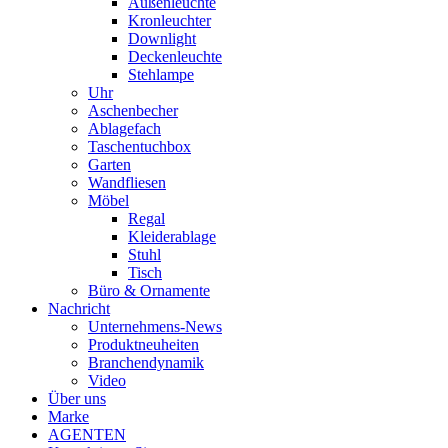
Außenleuchte
Kronleuchter
Downlight
Deckenleuchte
Stehlampe
Uhr
Aschenbecher
Ablagefach
Taschentuchbox
Garten
Wandfliesen
Möbel
Regal
Kleiderablage
Stuhl
Tisch
Büro & Ornamente
Nachricht
Unternehmens-News
Produktneuheiten
Branchendynamik
Video
Über uns
Marke
AGENTEN