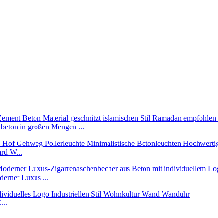
beton in großen Mengen ...
rd W...
erner Luxus ...
...