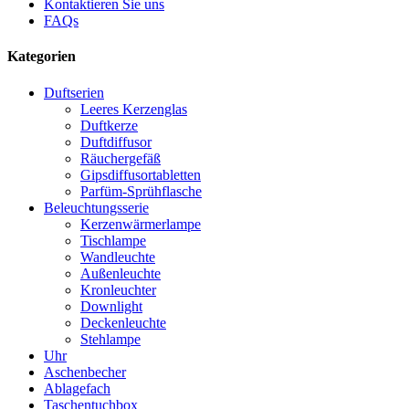
Kontaktieren Sie uns
FAQs
Kategorien
Duftserien
Leeres Kerzenglas
Duftkerze
Duftdiffusor
Räuchergefäß
Gipsdiffusortabletten
Parfüm-Sprühflasche
Beleuchtungsserie
Kerzenwärmerlampe
Tischlampe
Wandleuchte
Außenleuchte
Kronleuchter
Downlight
Deckenleuchte
Stehlampe
Uhr
Aschenbecher
Ablagefach
Taschentuchbox