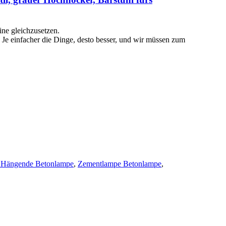
e ​​gleichzusetzen.
 Je einfacher die Dinge, desto besser, und wir müssen zum
e Hängende Betonlampe
,
Zementlampe Betonlampe
,