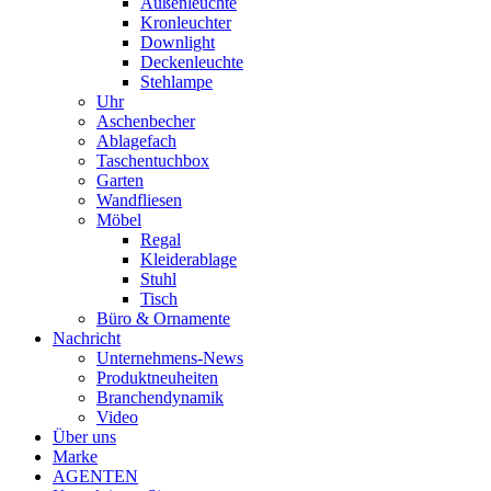
Außenleuchte
Kronleuchter
Downlight
Deckenleuchte
Stehlampe
Uhr
Aschenbecher
Ablagefach
Taschentuchbox
Garten
Wandfliesen
Möbel
Regal
Kleiderablage
Stuhl
Tisch
Büro & Ornamente
Nachricht
Unternehmens-News
Produktneuheiten
Branchendynamik
Video
Über uns
Marke
AGENTEN