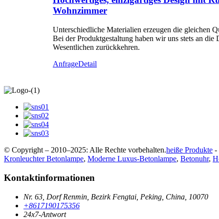
Wohnzimmer
Unterschiedliche Materialien erzeugen die gleichen Q
Bei der Produktgestaltung haben wir uns stets an die
Wesentlichen zurückkehren.
Anfrage
Detail
© Copyright – 2010–2025: Alle Rechte vorbehalten.
heiße Produkte
-
Kronleuchter Betonlampe
,
Moderne Luxus-Betonlampe
,
Betonuhr
,
H
Kontaktinformationen
Nr. 63, Dorf Renmin, Bezirk Fengtai, Peking, China, 10070
+8617190175356
24x7-Antwort