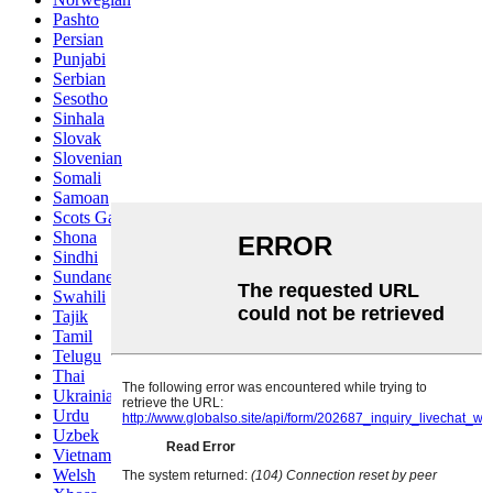
Pashto
Persian
Punjabi
Serbian
Sesotho
Sinhala
Slovak
Slovenian
Somali
Samoan
Scots Gaelic
Shona
Sindhi
Sundanese
Swahili
Tajik
Tamil
Telugu
Thai
Ukrainian
Urdu
Uzbek
Vietnamese
Welsh