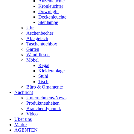
Außenleuchte
Kronleuchter
Downlight
Deckenleuchte
Stehlampe
Uhr
Aschenbecher
Ablagefach
Taschentuchbox
Garten
Wandfliesen
Möbel
Regal
Kleiderablage
Stuhl
Tisch
Büro & Ornamente
Nachricht
Unternehmens-News
Produktneuheiten
Branchendynamik
Video
Über uns
Marke
AGENTEN