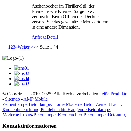
Aschenbecher im Thriller-Stil, der
Elemente wie Kreuze, Särge usw.
vermischt. Beim Öffnen des Deckels
versetzt Sie das geschnitzte Monstertotem
in eine andere Dimension.
Anfrage
Detail
1
2
3
4
Weiter >
>>
Seite 1 / 4
© Copyright – 2010–2025: Alle Rechte vorbehalten.
heiße Produkte
-
Sitemap
-
AMP Mobile
Zementlampe Betonlampe
,
Home Moderne Beton Zement Licht
,
Küchenbeleuchtung Pendelleuchte Hängende Betonlampe
,
Moderne Luxus-Betonlampe
,
Kronleuchter Betonlampe
,
Betonuhr
,
Kontaktinformationen