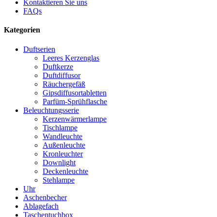
Kontaktieren Sie uns
FAQs
Kategorien
Duftserien
Leeres Kerzenglas
Duftkerze
Duftdiffusor
Räuchergefäß
Gipsdiffusortabletten
Parfüm-Sprühflasche
Beleuchtungsserie
Kerzenwärmerlampe
Tischlampe
Wandleuchte
Außenleuchte
Kronleuchter
Downlight
Deckenleuchte
Stehlampe
Uhr
Aschenbecher
Ablagefach
Taschentuchbox