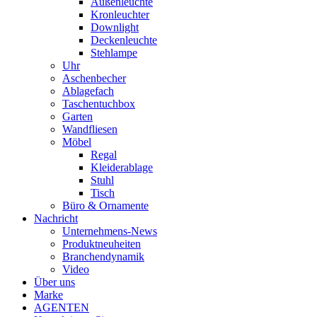
Außenleuchte
Kronleuchter
Downlight
Deckenleuchte
Stehlampe
Uhr
Aschenbecher
Ablagefach
Taschentuchbox
Garten
Wandfliesen
Möbel
Regal
Kleiderablage
Stuhl
Tisch
Büro & Ornamente
Nachricht
Unternehmens-News
Produktneuheiten
Branchendynamik
Video
Über uns
Marke
AGENTEN