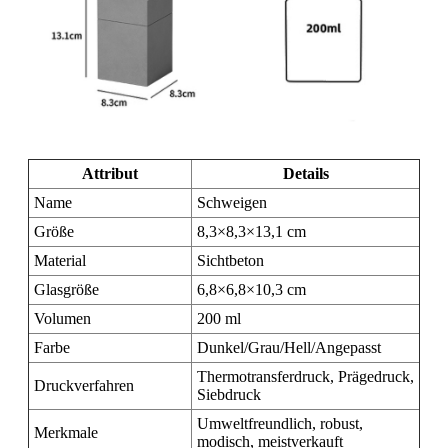
Attribut
Details
Name
Schweigen
Größe
8,3×8,3×13,1 cm
Material
Sichtbeton
Glasgröße
6,8×6,8×10,3 cm
Volumen
200 ml
Farbe
Dunkel/Grau/Hell/Angepasst
Thermotransferdruck, Prägedruck,
Druckverfahren
Siebdruck
Umweltfreundlich, robust,
Merkmale
modisch, meistverkauft